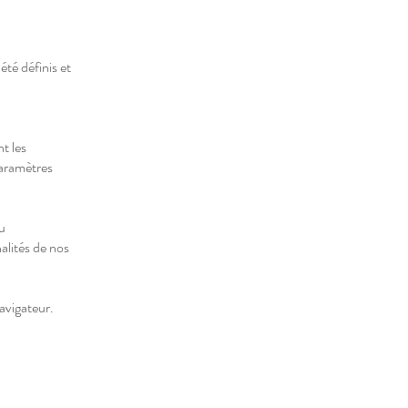
été définis et
t les
paramètres
ou
alités de nos
navigateur.