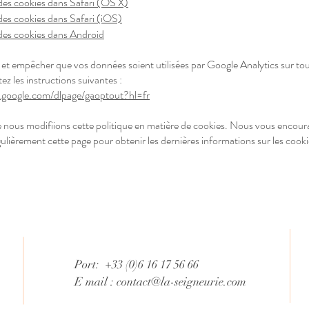
es cookies dans Safari (OS X)
es cookies dans Safari (iOS)
des cookies dans Android
 et empêcher que vos données soient utilisées par Google Analytics sur tous
z les instructions suivantes :
s.google.com/dlpage/gaoptout?hl=fr
ue nous modifiions cette politique en matière de cookies. Nous vous encou
ulièrement cette page pour obtenir les dernières informations sur les cooki
Port: +33 (0)6 16 17 56 66
E mail :
contact@la-seigneurie.com