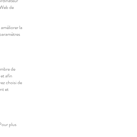
 ordinateur
e Web de
 améliorer la
s paramètres
nombre de
et afin
vez choisi de
nt et
 Pour plus