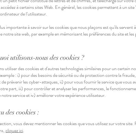
 un petit fichier constitué de lettres et de chiffres, et téléchargé sur votre
 accédez à certains sites Web. En général, les cookies permettent à un sit
ordinateur de l’utilisateur.
lus importante à savoir sur les cookies que nous plaçons est qu'ils servent à
de notre site web, par exemple en mémorisant les préférences du site et le
.
uoi utilisons-nous des cookies ?
 utiliser des cookies et d'autres technologies similaires pour un certain 
exemple : i) pour des besoins de sécurité ou de protection contre la fraude, 
et de prévenir les cyber-attaques, ii) pour vous fournir le service que vous a
otre part, iii) pour contrôler et analyser les performances, le fonctionneme
de notre service et iv) améliorer votre expérience utilisateur.
u des cookies :
ection, vous devez mentionner les cookies que vous utilisez sur votre site.
ns,
cliquez ici
.