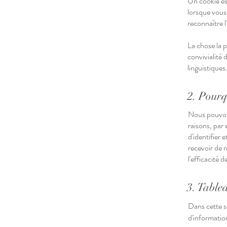
Un cookie est
lorsque vous
reconnaître l'
La chose la p
convivialité 
linguistiques
2. Pourq
Nous pouvons
raisons, par 
d'identifier 
recevoir de n
l'efficacité 
3. Tablea
Dans cette s
d'informatio