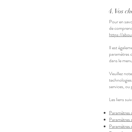
4. Vos ch
Pour en savoi
de comprendr
https://abou
Il est égalem
paramètres c
dans le menu
Veuillez note
technologies
services, ou
Les liens sui
Paramètres d
Paramètres d
Paramètres 