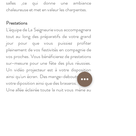
salles ,ce qui donne une ambiance
chaleureuse et met en valeur les charpentes.
Prestations
L'équipe de La Seigneurie vous accompagnera
tout au long des préparatifs de votre grand
jour pour que vous puissiez profiter
pleinement de vos festivités en compagnie de
vos proches. Vous bénéficierez de prestations
sur-mesure pour une fête des plus réussies.
Un vidéo projecteur est à votre disposition
ainsi qu'un écran. Des mange-debouts sont à
votre diposition ainsi que des braseros.
Une allée éclairée toute la nuit vous mène au
grand parking qui est à votre disposition, il est
sécurisé. Vous pourrez aussi planter votre
tente ou garer votre camping car tout à coté
de la Seigneurie sur une autre allée latérale .
Vraisemblablement propriété de Raymond de 
Rabaine en 1493, la terre de Rouffiac, aussi 